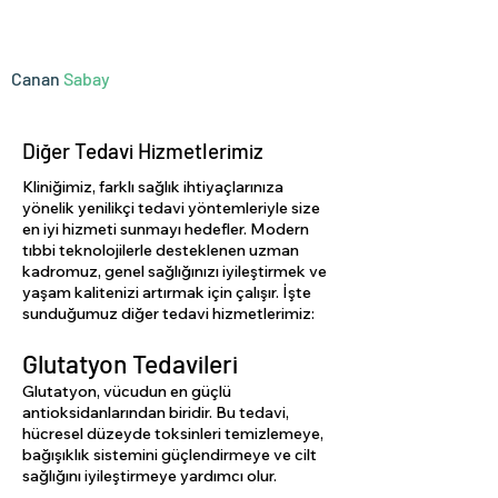
İç Sağlığınızdan Cilt Güzelliğinize, Uzman
Bakış Açısıyla Sağlık ve Estetik!
Canan
Sabay
Diğer Tedavi Hizmetlerimiz
Kliniğimiz, farklı sağlık ihtiyaçlarınıza
yönelik yenilikçi tedavi yöntemleriyle size
en iyi hizmeti sunmayı hedefler. Modern
tıbbi teknolojilerle desteklenen uzman
kadromuz, genel sağlığınızı iyileştirmek ve
yaşam kalitenizi artırmak için çalışır. İşte
sunduğumuz diğer tedavi hizmetlerimiz:
Glutatyon Tedavileri
Glutatyon, vücudun en güçlü
antioksidanlarından biridir. Bu tedavi,
hücresel düzeyde toksinleri temizlemeye,
bağışıklık sistemini güçlendirmeye ve cilt
sağlığını iyileştirmeye yardımcı olur.