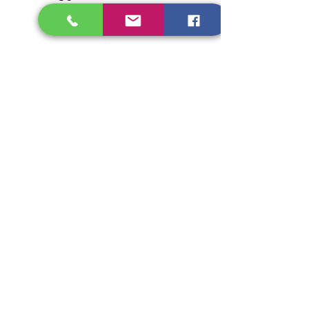
Çalışma Saatleri
Pzt - Cuma
09:00 - 17:00
10:00 - 17:00
Cumartesi
Pazar
Kapalı
Bize Yazın
Ad
Soyad
Email